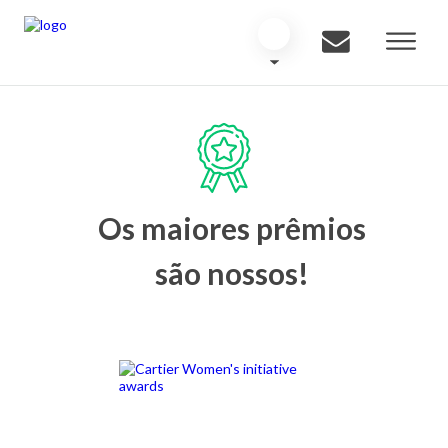
Os maiores prêmios
são nossos!