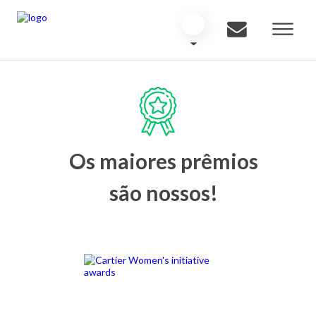
Os maiores prêmios
são nossos!