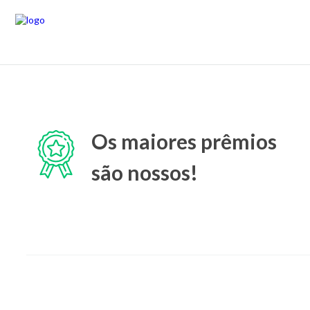
Os maiores prêmios
são nossos!