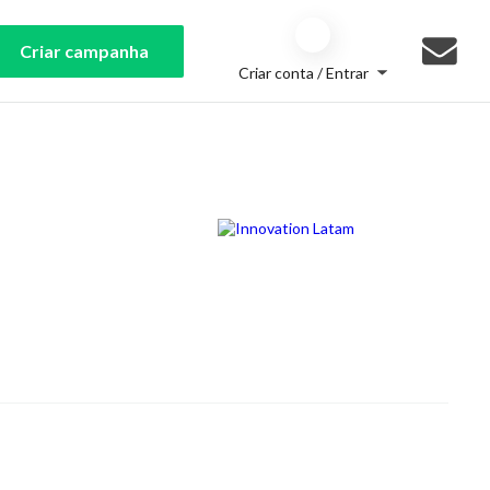
Criar campanha
Criar conta / Entrar