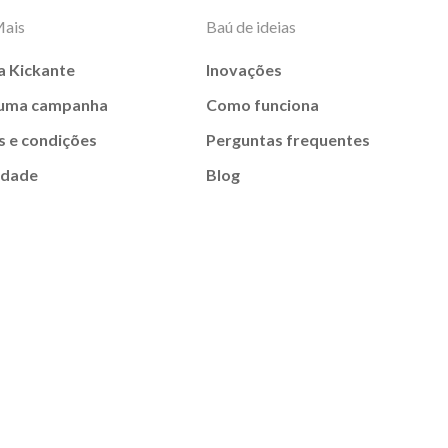
Mais
Baú de ideias
a Kickante
Inovações
 uma campanha
Como funciona
 e condições
Perguntas frequentes
idade
Blog