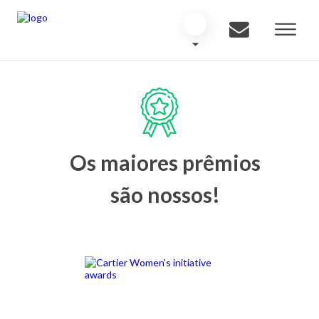
Os maiores prêmios
são nossos!