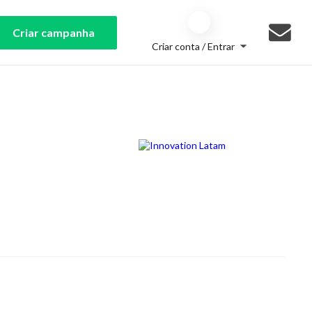
Criar campanha
Criar conta / Entrar