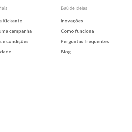
Mais
Baú de ideias
a Kickante
Inovações
 uma campanha
Como funciona
 e condições
Perguntas frequentes
idade
Blog