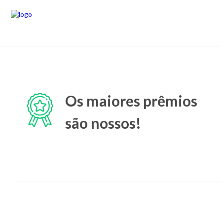
Os maiores prêmios
são nossos!