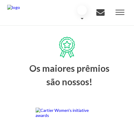
Os maiores prêmios
são nossos!