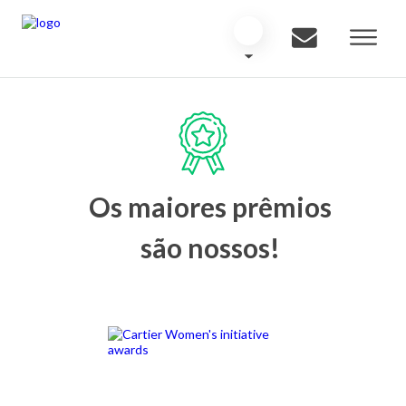
Os maiores prêmios
são nossos!