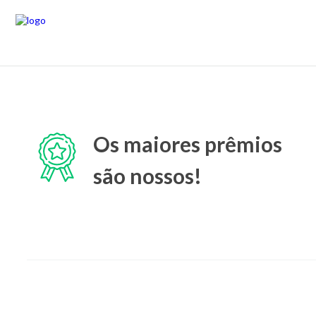
Os maiores prêmios
são nossos!