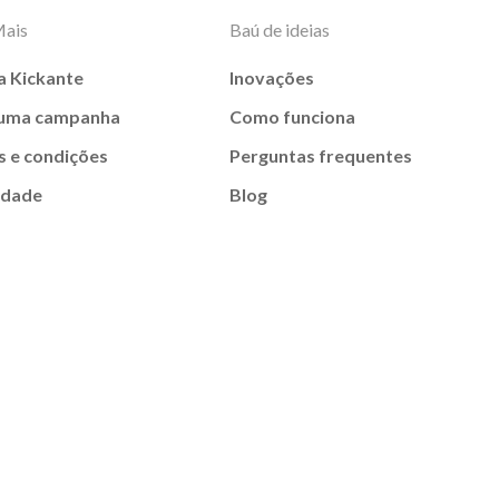
Mais
Baú de ideias
a Kickante
Inovações
 uma campanha
Como funciona
 e condições
Perguntas frequentes
idade
Blog