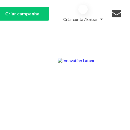
Criar campanha
Criar conta / Entrar