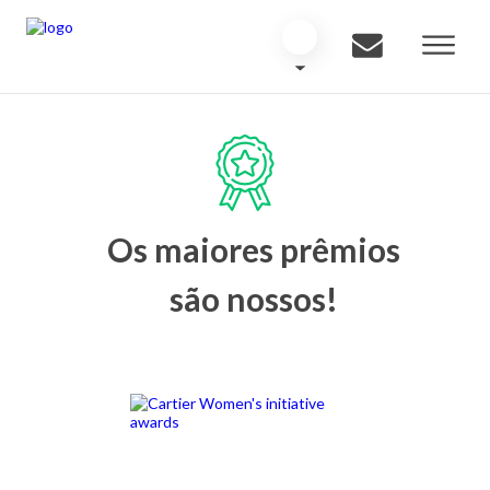
Os maiores prêmios
são nossos!