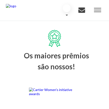
Os maiores prêmios
são nossos!