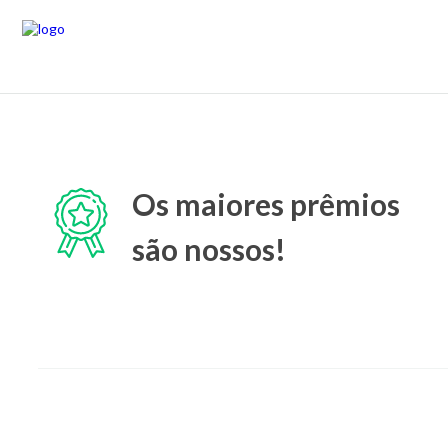
Os maiores prêmios
são nossos!