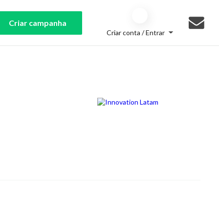
Criar campanha
Criar conta / Entrar