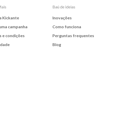
Mais
Baú de ideias
a Kickante
Inovações
 uma campanha
Como funciona
 e condições
Perguntas frequentes
idade
Blog