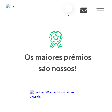
Os maiores prêmios
são nossos!