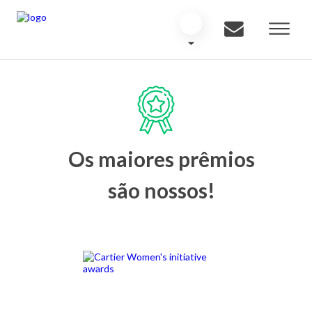
Os maiores prêmios
são nossos!