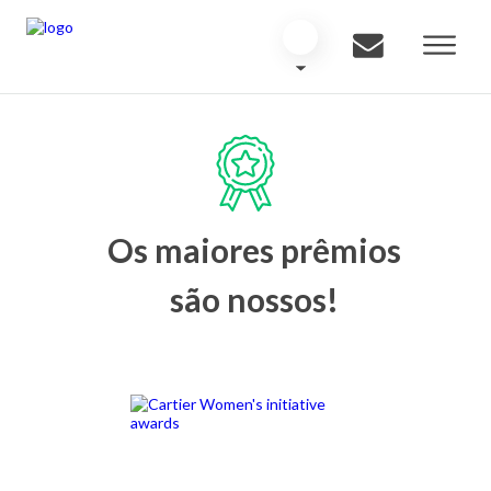
Os maiores prêmios
são nossos!