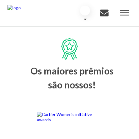
Os maiores prêmios
são nossos!