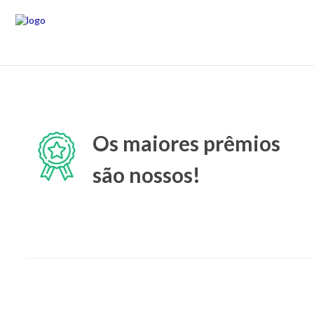
Os maiores prêmios
são nossos!