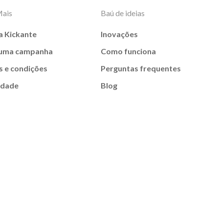
Mais
Baú de ideias
a Kickante
Inovações
 uma campanha
Como funciona
 e condições
Perguntas frequentes
idade
Blog