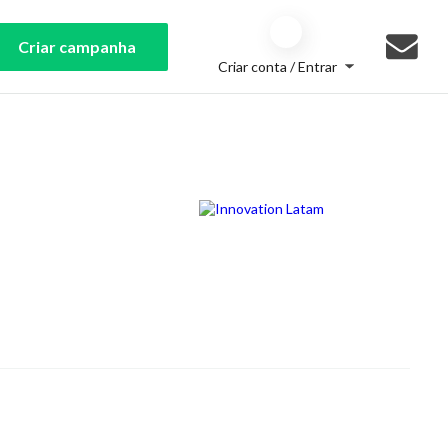
Criar campanha
Criar conta / Entrar