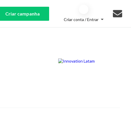
Criar campanha
Criar conta / Entrar