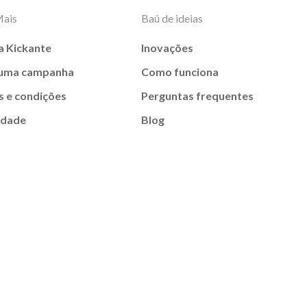
Mais
Baú de ideias
a Kickante
Inovações
 uma campanha
Como funciona
 e condições
Perguntas frequentes
idade
Blog