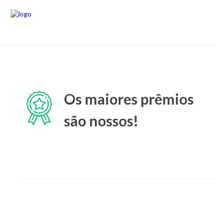
Os maiores prêmios
são nossos!