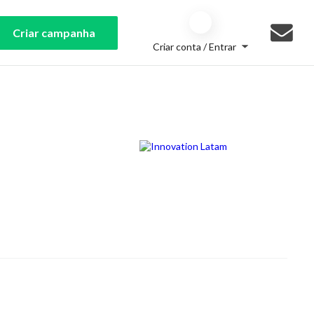
Criar campanha
Criar conta / Entrar