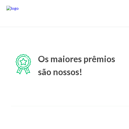
Os maiores prêmios
são nossos!