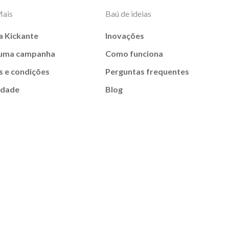
Mais
Baú de ideias
a Kickante
Inovações
 uma campanha
Como funciona
 e condições
Perguntas frequentes
idade
Blog