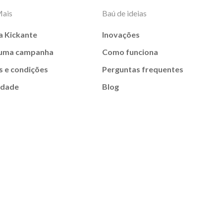
Mais
Baú de ideias
a Kickante
Inovações
 uma campanha
Como funciona
 e condições
Perguntas frequentes
idade
Blog