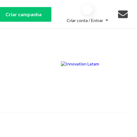
Criar campanha
Criar conta / Entrar