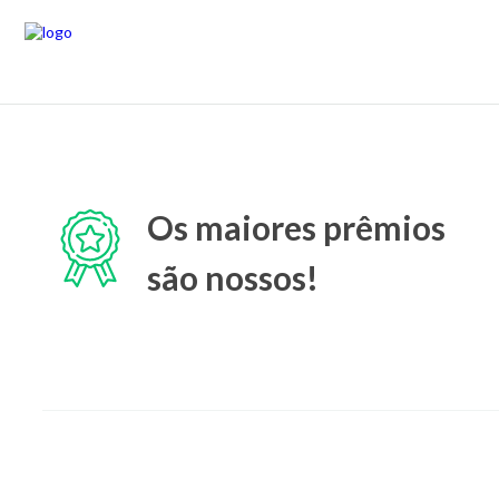
Os maiores prêmios
são nossos!