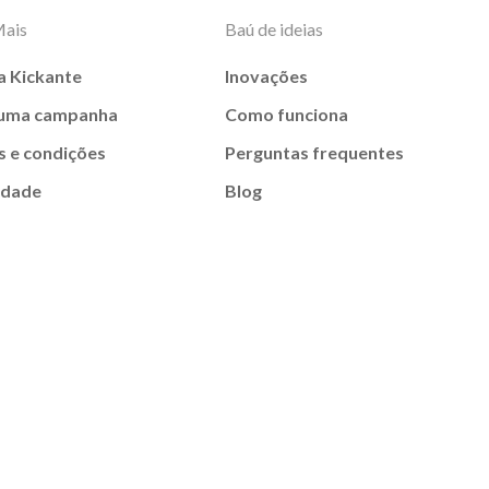
Mais
Baú de ideias
a Kickante
Inovações
 uma campanha
Como funciona
 e condições
Perguntas frequentes
idade
Blog