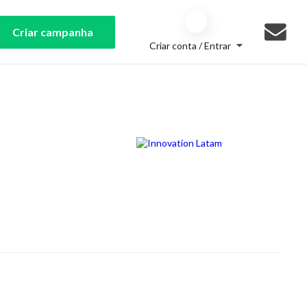
Criar campanha
Criar conta / Entrar