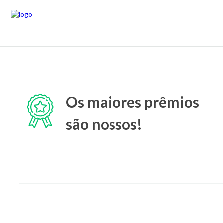
Os maiores prêmios
são nossos!