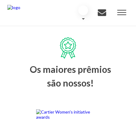
Os maiores prêmios
são nossos!