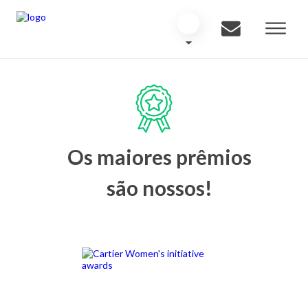
Os maiores prêmios
são nossos!