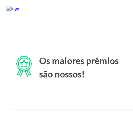
Os maiores prêmios
são nossos!