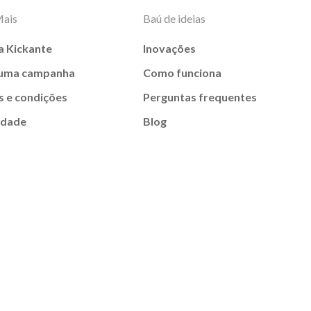
Mais
Baú de ideias
a Kickante
Inovações
 uma campanha
Como funciona
 e condições
Perguntas frequentes
idade
Blog