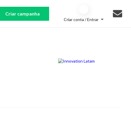
Criar campanha
Criar conta / Entrar