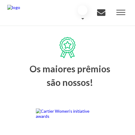
Os maiores prêmios
são nossos!