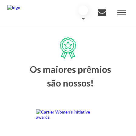
Os maiores prêmios
são nossos!