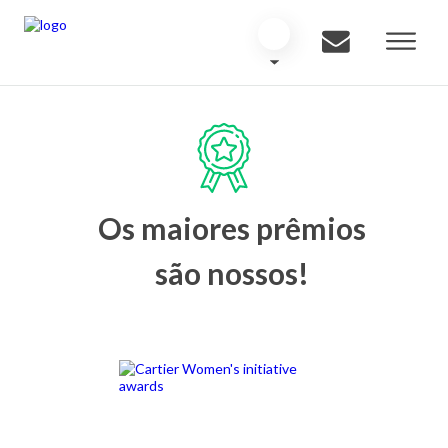
Os maiores prêmios
são nossos!