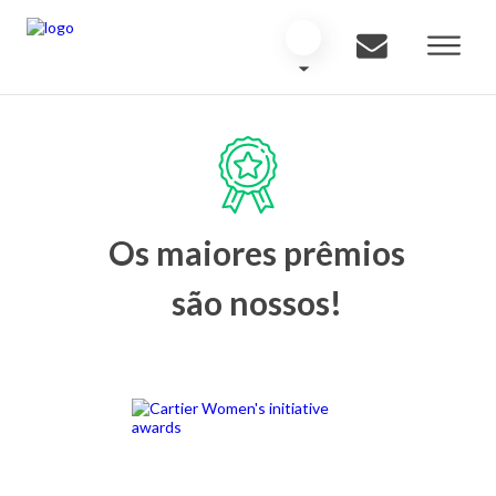
Os maiores prêmios
são nossos!