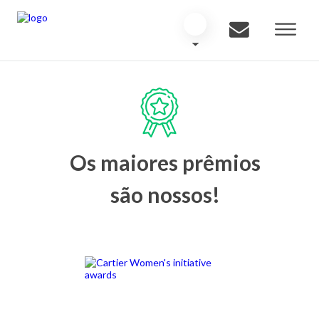
Os maiores prêmios
são nossos!