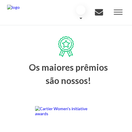
Os maiores prêmios
são nossos!