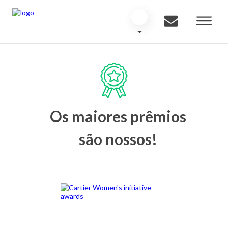
Os maiores prêmios
são nossos!