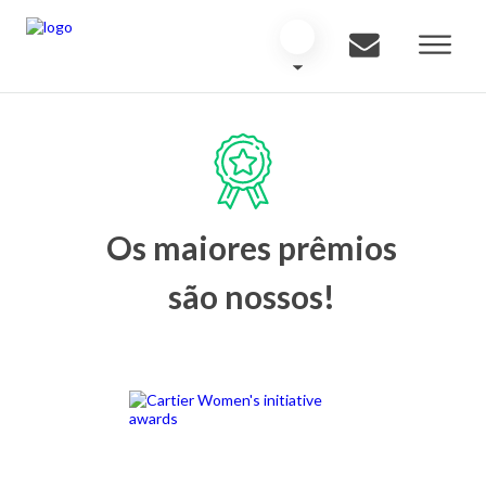
Os maiores prêmios
são nossos!