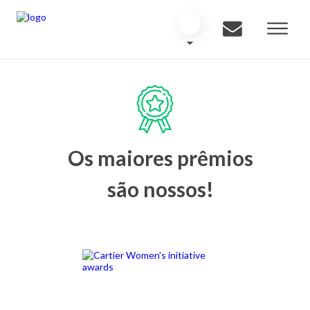
Os maiores prêmios
são nossos!