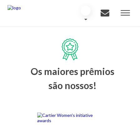
Os maiores prêmios
são nossos!