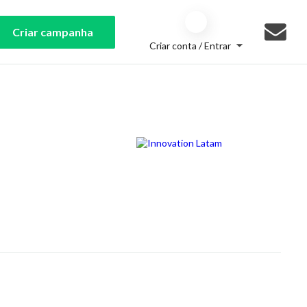
Criar campanha
Criar conta / Entrar