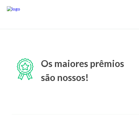
Os maiores prêmios
são nossos!