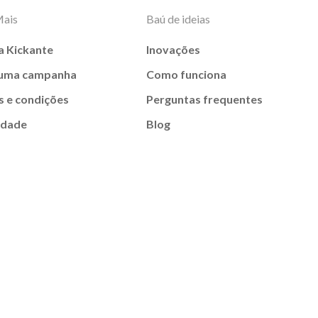
Mais
Baú de ideias
a Kickante
Inovações
 uma campanha
Como funciona
 e condições
Perguntas frequentes
idade
Blog