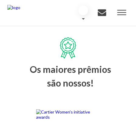
Os maiores prêmios
são nossos!