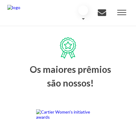
Os maiores prêmios
são nossos!