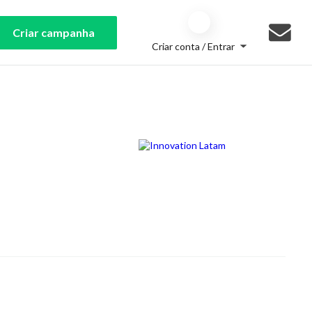
Criar campanha
Criar conta / Entrar