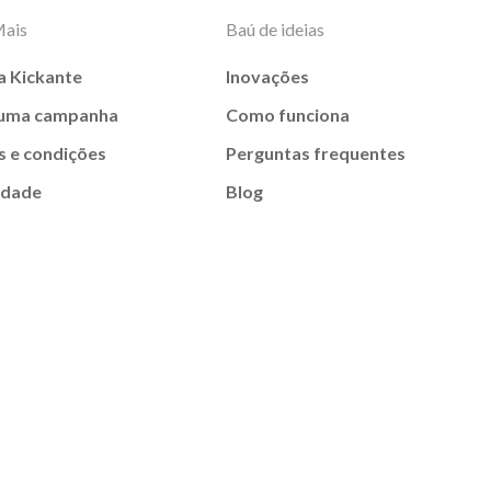
Mais
Baú de ideias
a Kickante
Inovações
 uma campanha
Como funciona
 e condições
Perguntas frequentes
idade
Blog