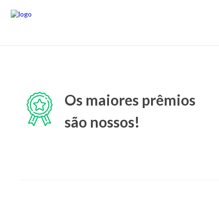
Os maiores prêmios
são nossos!