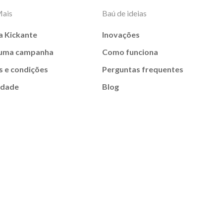
Mais
Baú de ideias
a Kickante
Inovações
 uma campanha
Como funciona
 e condições
Perguntas frequentes
idade
Blog