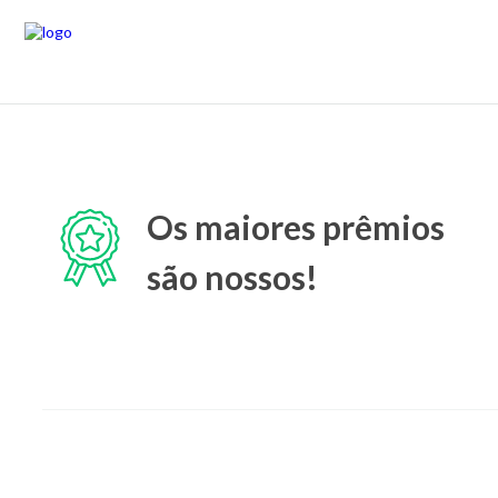
Os maiores prêmios
são nossos!