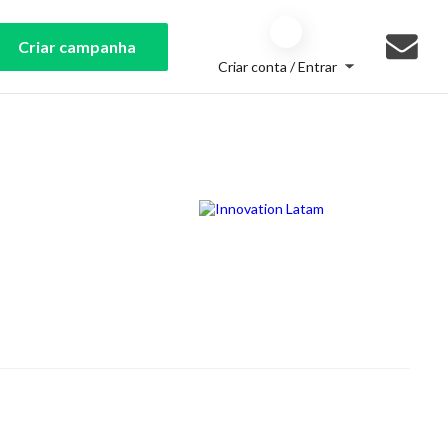
Criar campanha
Criar conta / Entrar