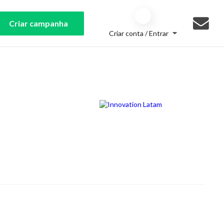
Criar campanha
Criar conta / Entrar