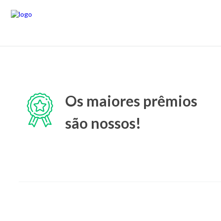
Os maiores prêmios
são nossos!