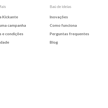
Mais
Baú de ideias
a Kickante
Inovações
 uma campanha
Como funciona
 e condições
Perguntas frequentes
idade
Blog