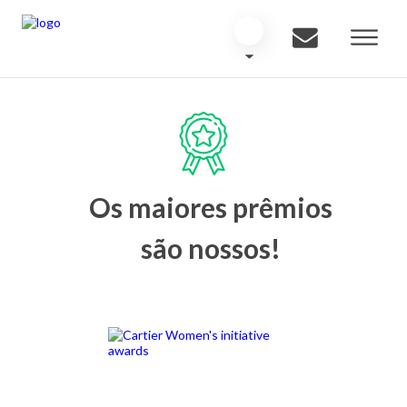
Os maiores prêmios
são nossos!