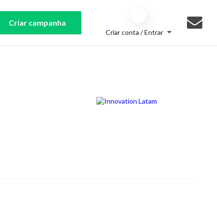
Criar campanha
Criar conta / Entrar