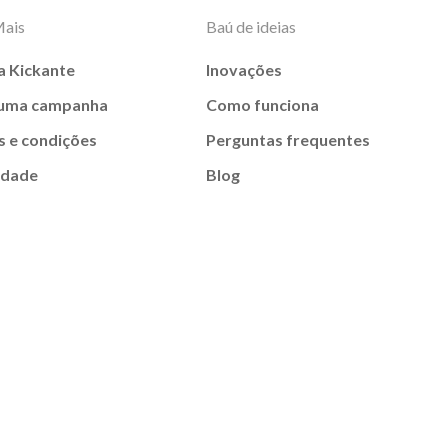
Mais
Baú de ideias
a Kickante
Inovações
 uma campanha
Como funciona
 e condições
Perguntas frequentes
idade
Blog