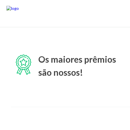
Os maiores prêmios
são nossos!