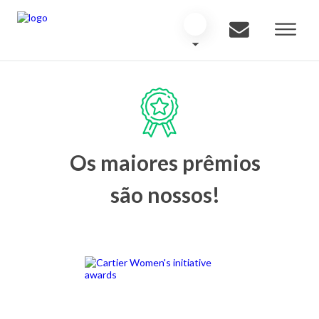
Os maiores prêmios
são nossos!