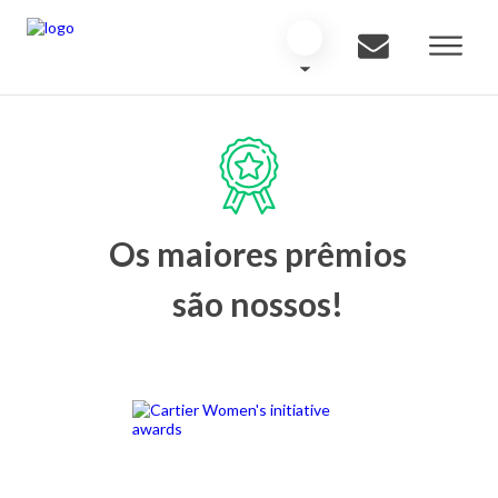
Os maiores prêmios
são nossos!