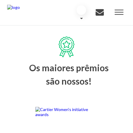
Os maiores prêmios
são nossos!