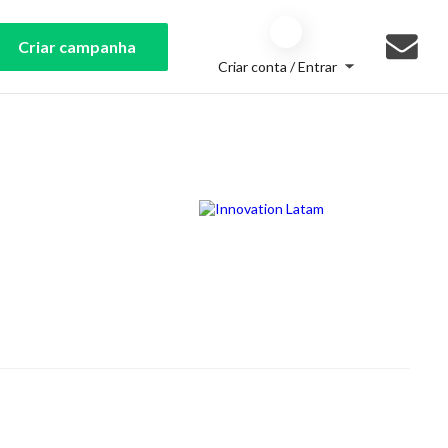
Criar campanha
Criar conta / Entrar