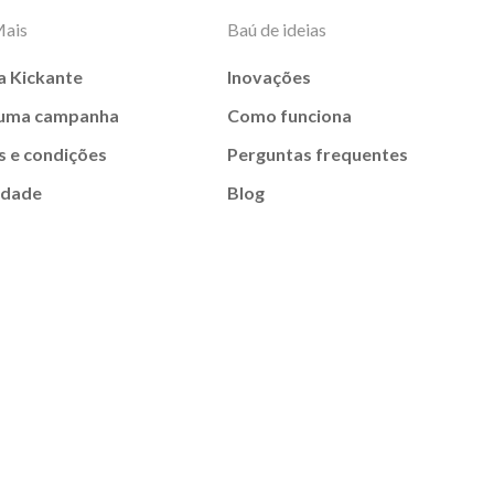
Mais
Baú de ideias
a Kickante
Inovações
 uma campanha
Como funciona
 e condições
Perguntas frequentes
idade
Blog