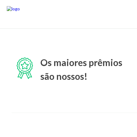
Os maiores prêmios
são nossos!