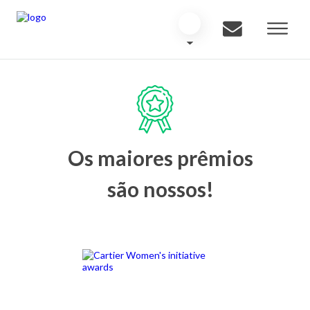
Os maiores prêmios
são nossos!