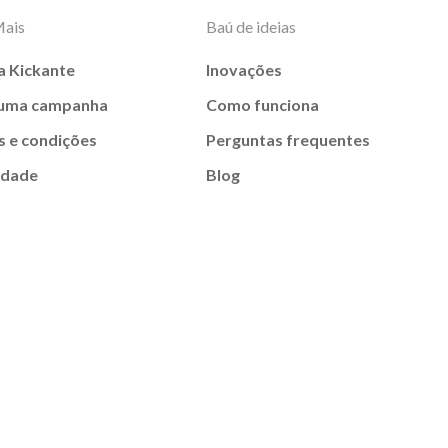
Mais
Baú de ideias
a Kickante
Inovações
 uma campanha
Como funciona
 e condições
Perguntas frequentes
idade
Blog