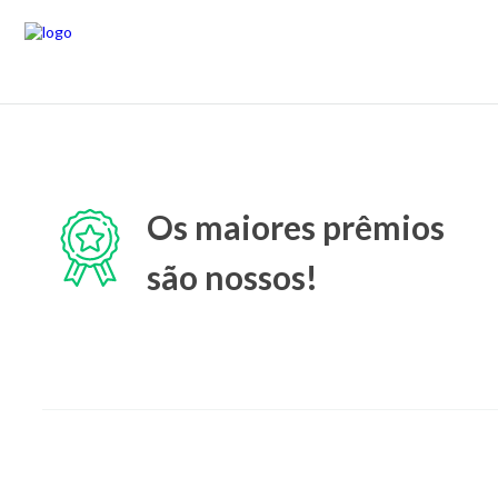
Os maiores prêmios
são nossos!