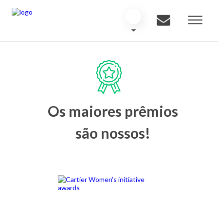
Os maiores prêmios
são nossos!