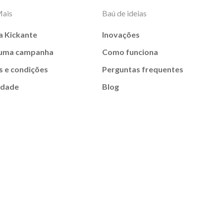
Mais
Baú de ideias
a Kickante
Inovações
 uma campanha
Como funciona
 e condições
Perguntas frequentes
idade
Blog