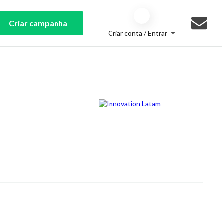
Criar campanha
Criar conta / Entrar