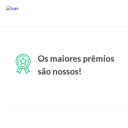
Os maiores prêmios
são nossos!