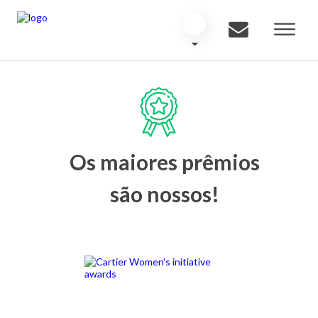
Os maiores prêmios
são nossos!